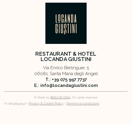
RESTAURANT & HOTEL
LOCANDA GIUSTINI
Via Enrico Berlinguer, 5
06081, Santa Maria degli Angeli
T.: +39 075 997 7737
E.: info@locandagiustini.com
Bedzzle Sites
© Made by
. All rights reserved.
Termini e condizioni
Privacy & Cookie Policy
P.I 00646590547 I
I